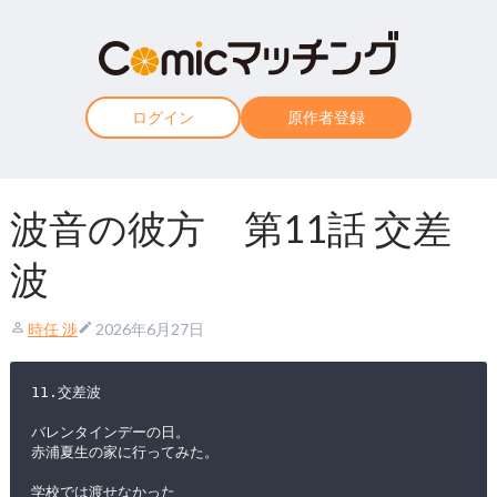
ログイン
原作者登録
波音の彼方 第11話 交差
波
時任 渉
2026年6月27日
11.交差波
バレンタインデーの日。
赤浦夏生の家に行ってみた。
学校では渡せなかった