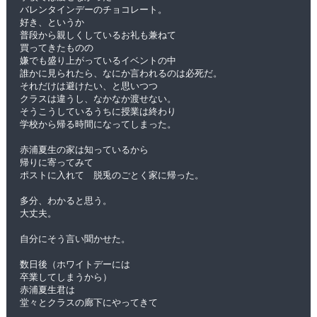
バレンタインデーのチョコレート。
好き、というか
普段から親しくしているお礼も兼ねて
買ってきたものの
嫌でも盛り上がっているイベントの中
誰かに見られたら、なにか言われるのは必死だ。
それだけは避けたい、と思いつつ
クラスは違うし、なかなか渡せない。
そうこうしているうちに授業は終わり
学校から帰る時間になってしまった。
赤浦夏生の家は知っているから
帰りに寄ってみて
ポストに入れて　脱兎のごとく家に帰った。
多分、わかると思う。
大丈夫。
自分にそう言い聞かせた。
数日後（ホワイトデーには
卒業してしまうから）
赤浦夏生君は
堂々とクラスの廊下にやってきて