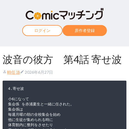
ログイン
原作者登録
波音の彼方 第4話 寄せ波
時任 渉
2026年6月27日
4.寄せ波
小6になって
集会係 を赤浦夏生と一緒に任された。
集会係は
毎週月曜の朝の全校集会を始め
他に生徒が集められる時に
体育館内に整列をさせたり