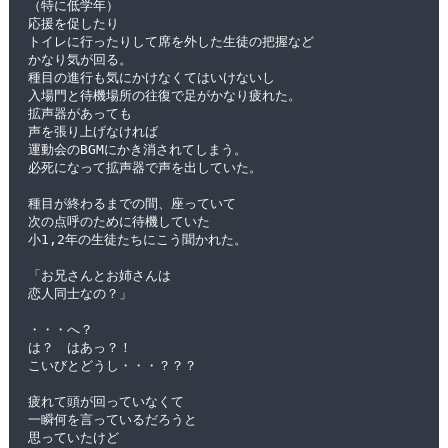
（特に低学年）
応援を促したり
トイレに行ったりして席を外した生徒の把握など
かなり気が回る。
種目の進行も気にかけなくてはいけないし
入場門と待機場所の往復で足がかなり疲れた。
拡声器があっても
声を張り上げなければ
運動会のBGMにかき消されてしまう。
必死になって拡声器で声を出していた。
種目が終わるまでの間、座っていて
次の点呼のために待機していた
小1,2年の生徒たちにこう聞かれた。
「お兄さんとお姉さんは
恋人同士なの？」
・・・へ？　
は？　はあっ？！
こいびとどうし・・・？？？
疲れて頭が回っていなくて
一瞬何を言っているだろうと
思っていたけど