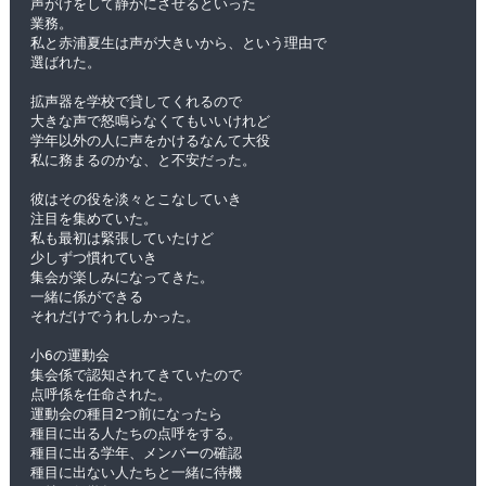
声がけをして静かにさせるといった
業務。
私と赤浦夏生は声が大きいから、という理由で
選ばれた。
拡声器を学校で貸してくれるので
大きな声で怒鳴らなくてもいいけれど
学年以外の人に声をかけるなんて大役
私に務まるのかな、と不安だった。
彼はその役を淡々とこなしていき
注目を集めていた。
私も最初は緊張していたけど
少しずつ慣れていき
集会が楽しみになってきた。
一緒に係ができる
それだけでうれしかった。
小6の運動会
集会係で認知されてきていたので
点呼係を任命された。
運動会の種目2つ前になったら
種目に出る人たちの点呼をする。
種目に出る学年、メンバーの確認
種目に出ない人たちと一緒に待機