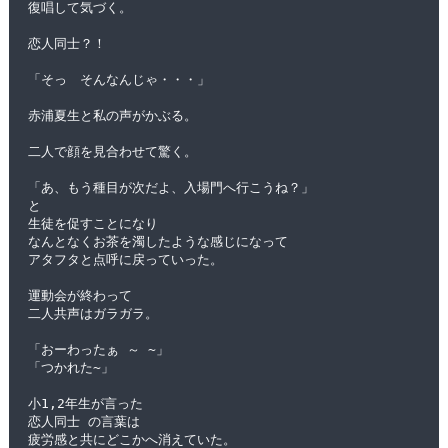
復唱して気づく。
恋人同士？！
「そっ　そんなんじゃ・・・」
赤浦夏生と私の声がかぶる。
二人で顔を見合わせて驚く。
「あ、もう種目が次だよ、入場門へ行こうね？」
と
生徒を促すことになり
なんとなくお茶を濁したような感じになって
アタフタと点呼に戻っていった。
運動会が終わって
二人共声はガラガラ。
「おーわったぁ ～ ~」
「つかれた~」
小1,2年生が言った
恋人同士 の言葉は
疲労感と共にどこかへ消えていた。